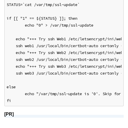
STATUS=`cat /var/tmp/ssl-update`
if [[ "1" == ${STATUS} ]]; then
	echo "0" > /var/tmp/ssl-update
    echo "+++ Try ssh Web1 /etc/letsencrypt/ini/web1.
    ssh web1 /usr/local/bin/certbot-auto certonly --c
    echo "+++ Try ssh Web2 /etc/letsencrypt/ini/web2.
    ssh web2 /usr/local/bin/certbot-auto certonly --c
    echo "+++ Try ssh Web3 /etc/letsencrypt/ini/web3.
    ssh web3 /usr/local/bin/certbot-auto certonly --c
else
	echo "/var/tmp/ssl-update is '0'. Skip for s
fi
[PR]