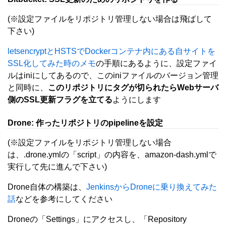
(※設定ファイルをリポジトリ管理しない場合は飛ばして
下さい)
letsencryptとHSTSでDockerコンテナ内にある自サイトを
SSL化してみた時のメモ
の手順にあるように、設定ファイ
ルはiniにしてあるので、このiniファイルのバージョン管理
と同時に、
このリポジトリにタグが切られたらWebサーバ
側のSSL更新フラグを立てる
ようにします
Drone: 作ったリポジトリのpipelineを設定
(※設定ファイルをリポジトリ管理しない場合
は、.drone.ymlの「script」の内容を、amazon-dash.ymlで
実行して先に進んで下さい)
Drone自体の構築は、
JenkinsからDroneに乗り換えてみた
話
などを参考にしてください
Droneの「Settings」にアクセスし、「Repository