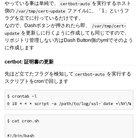
やっている事は単純で、
を実行するホスト
certbot-auto
側の
ファイルに、「1」というフ
/var/tmp/cert-update
ラグを立てに行っているだけです。
なので、Dashボタンが押されたら即、
/var/tmp/cert-
を更新しに行くように作成しても同じですので、
update
リポジトリ管理しない方はDash Button側のymlでそのよう
に作成します
certbot: 証明書の更新
先ほど立てたフラグを検知して
を実行する
certbot-auto
スクリプトをcronで回します
$ crontab -l
0 18 * * * script -a /path/to/log/ssl-`date +\%Y\%m\%
$ cat cron.sh
#!/bin/bash