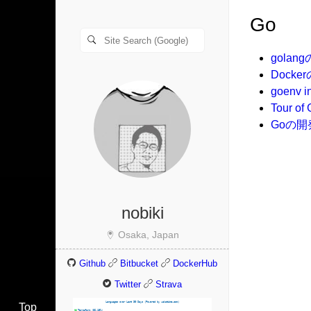
Go
gola
Docker
goen
Tour
Goの
nobiki
Osaka, Japan
Github
Bitbucket
DockerHub
Twitter
Strava
Top