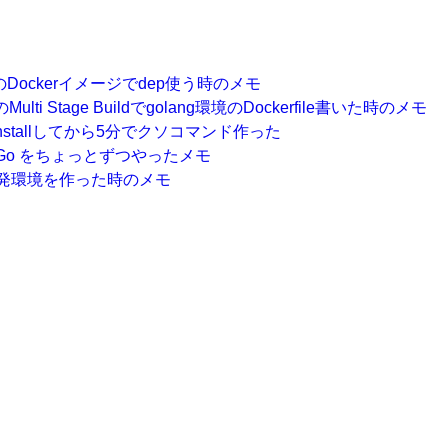
ngのDockerイメージでdep使う時のメモ
のMulti Stage Buildでgolang環境のDockerfile書いた時のメモ
v installしてから5分でクソコマンド作った
 of Go をちょっとずつやったメモ
開発環境を作った時のメモ