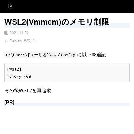
WSL2(Vmmem)のメモリ制限
2021-11-22
Debian
,
WSL2
に以下を追記
C:\Users\[ユーザ名]\.wslconfig
[wsl2]
memory=4GB
その後WSL2を再起動
[PR]