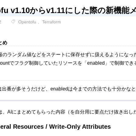
tofu v1.10からv1.11にした際の新機能
2
Opentofu
,
Terraform
とめ
のランダム値などをステートに保存せずに扱えるようになった「Ephe
ountでフラグ制御していたリソースを「enabled」で制御で
ralは出番が多そうだけど、enabledは今までの方法でも十分
は、AIにまとめてもらった内容（を自分用に要点だけ抜き出し
eral Resources / Write-Only Attributes