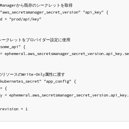
ts Managerから既存のシークレットを取得
"aws_secretsmanager_secret_version" "api_key" {
d = "prod/api/key"
たシークレットをプロバイダー設定に使用
some_api" {
 = ephemeral.aws_secretsmanager_secret_version.api_key.se
リソースのWrite-Only属性に渡す
kubernetes_secret" "app_config" {
= {
y = ephemeral.aws_secretsmanager_secret_version.api_key.
revision = 1