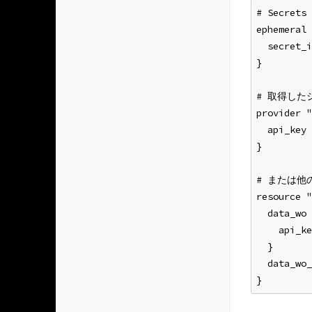
# Secre
ephemeral 
  secret_i
}
# 取得し
provider "
  api_key
}
# または他の
resource "
  data_wo 
    api_ke
  }
  data_wo_
}