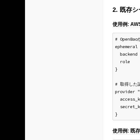
2. 既
使用例: A
# OpenB
ephemeral 
  backend 
  role    
}
# 取得した
provider "
  access_k
  secret_k
}
使用例: 既