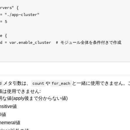
rvers" {
= "./app-cluster"
= 5
e {
led = var.enable_cluster  # モジュール全体を条件付きで作成
メタ引数は、
や
と一緒に使用できません。
d
count
for_each
値は使用できません:
明な値(apply後まで分からない値)
nsitive値
ll値
hemeral値