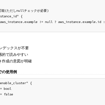
可能(ただしnullチェックが必要)
stance_id" {
aws_instance.example != null ? aws_instance.example.id :
ンデックスが不要
感的で読みやすい
き作成の意図が明確
での使用例
enable_cluster" {
= bool
= false