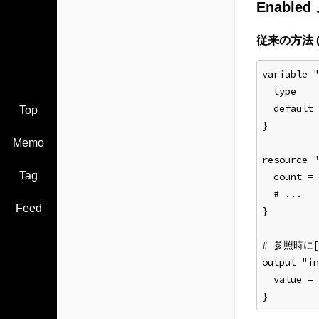
Enable
従来の方法 (
variable "
  type    
  default 
Top
}
Memo
resource "
Tag
  count = 
  # ...
Feed
}
# 参照時に
output "in
  value 
}