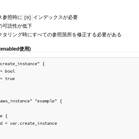
ス参照時に
インデックスが必要
[0]
の可読性が低下
クタリング時にすべての参照箇所を修正する必要がある
nabled使用)
create_instance" {
= bool
= true
aws_instance" "example" {
e {
d = var.create_instance