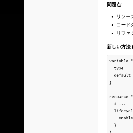
問題点:
リソー
コード
リファ
新しい方法 (e
variable "
  type    
  default 
}
resource "
  # ...
  lifecycl
    enable
  }
}