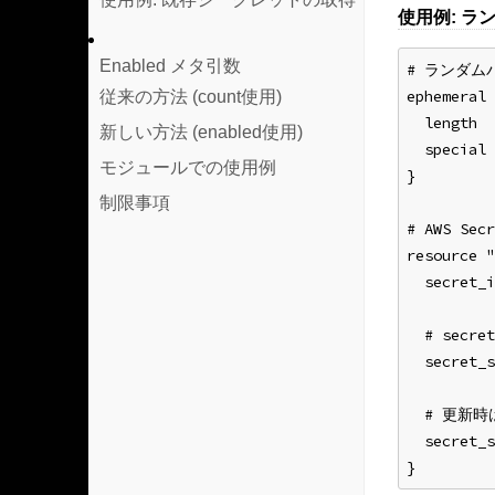
使用例: ラ
Enabled メタ引数
# ランダム
ephemeral 
従来の方法 (count使用)
  length  
新しい方法 (enabled使用)
  special 
モジュールでの使用例
}
制限事項
# AWS Se
resource "
  secret_i
  # secre
  secret_s
  # 更新
  secret_s
}