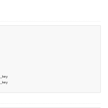
_key
_key