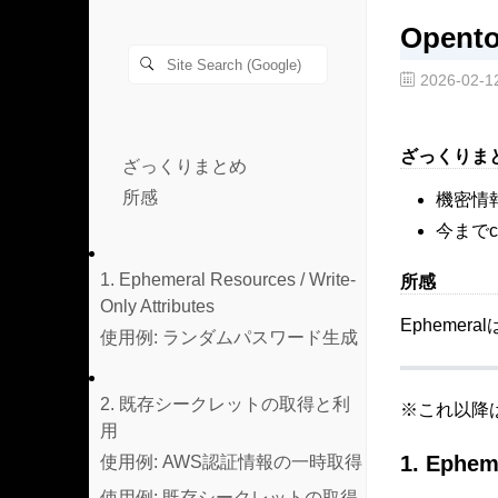
Open
2026-02-1
ざっくりま
ざっくりまとめ
所感
機密情報
今までc
1. Ephemeral Resources / Write-
所感
Only Attributes
Epheme
使用例: ランダムパスワード生成
2. 既存シークレットの取得と利
※これ以降
用
1. Ephem
使用例: AWS認証情報の一時取得
使用例: 既存シークレットの取得