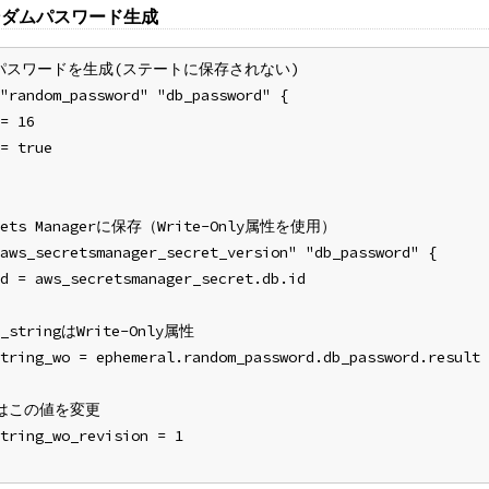
ンダムパスワード生成
パスワードを生成(ステートに保存されない)
"random_password" "db_password" {
= 16
= true
crets Managerに保存（Write-Only属性を使用）
aws_secretsmanager_secret_version" "db_password" {
d = aws_secretsmanager_secret.db.id
t_stringはWrite-Only属性
tring_wo = ephemeral.random_password.db_password.result
時はこの値を変更
tring_wo_revision = 1