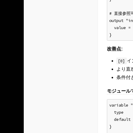
# 直接参照
output "in
  value = 
}
改善点:
イ
[0]
より直
条件付
モジュール
variable "
  type    
  default 
}