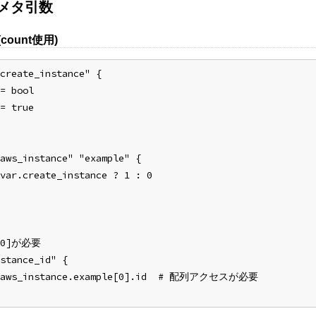
d メタ引数
count使用)
create_instance" {
= bool
= true
aws_instance" "example" {
var.create_instance ? 1 : 0
[0]が必要
stance_id" {
= aws_instance.example[0].id  # 配列アクセスが必要