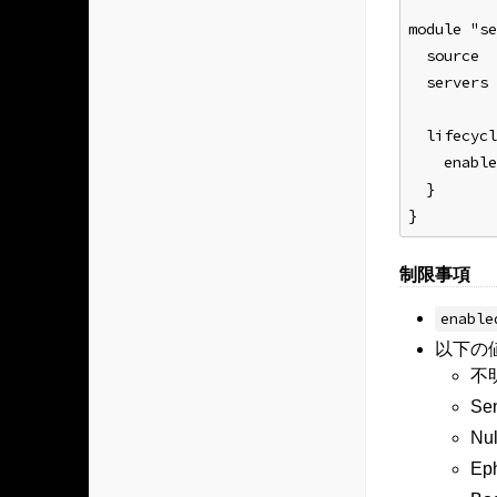
module "se
  source  
  servers 
  lifecycl
    enab
  }
}
制限事項
enable
以下の
不
Se
Nu
Ep