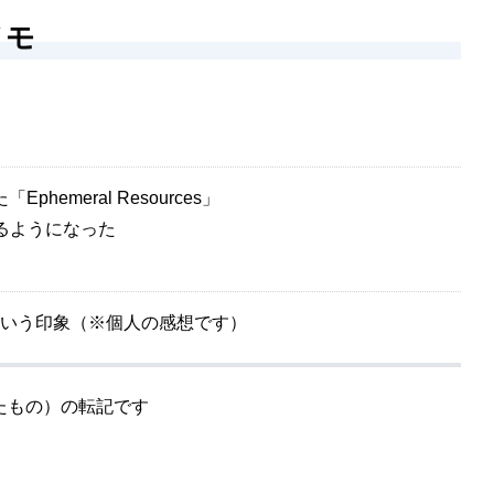
メモ
meral Resources」
きるようになった
かなという印象（※個人の感想です）
たもの）の転記です